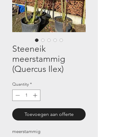
Steeneik
meerstammig
(Quercus Ilex)
Quantity
*
Toevoegen aan offerte
meerstammig