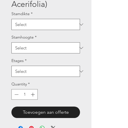
Acerifolia)
Stamdikte
*
Stamhoogte
*
Etages
*
Quantity
*
Toevoegen aan offerte